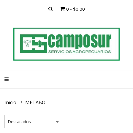
0
-
$0,00
Inicio
METABO